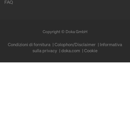
FAQ
Copyright © Doka GmbH
Condizioni di fornitura
Colophon/Disclaimer
Informativa
sulla privacy
doka.com
Cookie