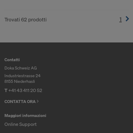
1
(cur
Trovati 62 prodotti
Contatti
Doka Schweiz AG
Industriestrasse 24
8155 Niederhasli
T
+41 43 411 20 52
CONTATTA ORA
Maggiori informazioni
Online Support