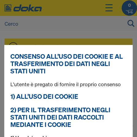
0
I prezzi dei vostri prodotti sono consultabili
dopo il
login
.
CONSENSO ALL’USO DEI COOKIE E AL
TRASFERIMENTO DEI DATI NEGLI
STATI UNITI
Puntellazione
L'utente è pregato di fornire il proprio consenso
variabile
1) ALL’USO DEI COOKIE
2) PER IL TRASFERIMENTO NEGLI
STATI UNITI DEI DATI RACCOLTI
MEDIANTE I COOKIE
1
(cur
Trovati 62 prodotti