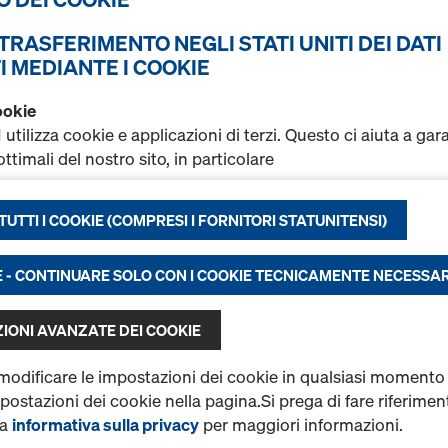
Trovati 1 prodotti
Più ricercato
L TRASFERIMENTO NEGLI STATI UNITI DEI DATI
I MEDIANTE I COOKIE
UNIplex F/F brown 1
ookie
Cod. art.
185241500
ilizza cookie e applicazioni di terzi. Questo ci aiuta a gar
Pannello in compensato di
ttimali del nostro sito, in particolare
impilallacciature giuntate. 
con resina fenolica da 120 
rare costantemente la funzionalità del nostro sito (indispens
è esterno e soddisfa i requisi
UTTI I COOKIE (COMPRESI I FORNITORI STATUNITENSI)
tire un’esperienza d’acquisto ottimale nel nostro shop onli
ore.
li e statistiche) o
are una pubblicità calibrata sul profilo dell’utente su determ
E - CONTINUARE SOLO CON I COOKIE TECNICAMENTE NECESSAR
Nuovo
rme (marketing).
Quantità
IONI AVANZATE DEI COOKIE
 informazioni sui cookie, consultare la nostra
informativa s
’utente anche la possibilità di selezionare i cookie
(impostaz
 modificare le impostazioni dei cookie in qualsiasi momento
impostazioni dei cookie nella pagina.Si prega di fare riferimen
nto dei dati negli Stati Uniti
ia
informativa sulla privacy
per maggiori informazioni.
Trovati 1 prodotti
Più ricercato