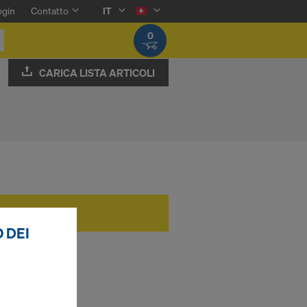
ogin
Contatto
IT
0
CARICA LISTA ARTICOLI
 DEI