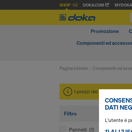
SHOP
DOKA.COM
MYDOK
Promozione
C
Componenti ed accessor
Pagina iniziale
Componenti ed acce
I prezzi dei vostri prodott
CONSENS
DATI NEG
Filtro
L'utente è p
Pannelli
(1)
1) ALL’U