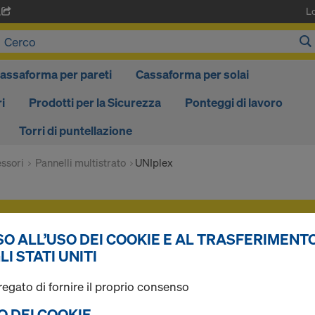
L
A
assaforma per pareti
Cassaforma per solai
i
Prodotti per la Sicurezza
Ponteggi di lavoro
Torri di puntellazione
ssori
Pannelli multistrato
UNIplex
i sono consultabili dopo il
login
.
O ALL’USO DEI COOKIE E AL TRASFERIMENTO
LI STATI UNITI
UNIplex
regato di fornire il proprio consenso
SO DEI COOKIE