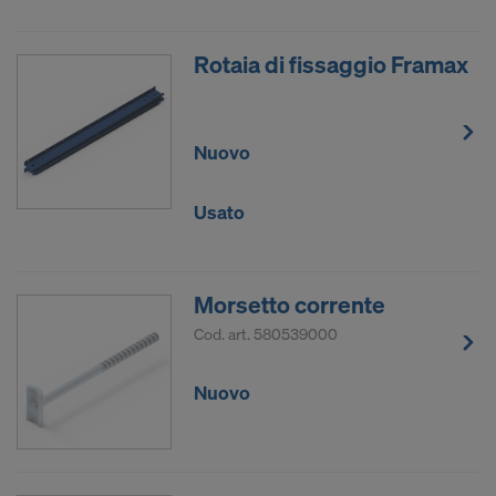
nei confronti di questa procedura delle autorità
statunitensi.
Rotaia di fissaggio Framax
I dati personali che trasmettiamo negli Stati Uniti
sono in particolare gli indirizzi IP (“indirizzo
protocollo Internet”).
Nuovo
Collaboriamo con le società destinatarie seguenti
mediante diverse applicazioni:
Usato
Facebook LLC
Google LLC
MaxMind Inc.
Morsetto corrente
Microsoft Corporation
Cod. art.
580539000
Monotype Imaging Holdings Inc.
Rocket Science Group LLC
Nuovo
Sketchfab Inc.
The Trade Desk, Inc.
Vimeo LLC
YouTube LLC