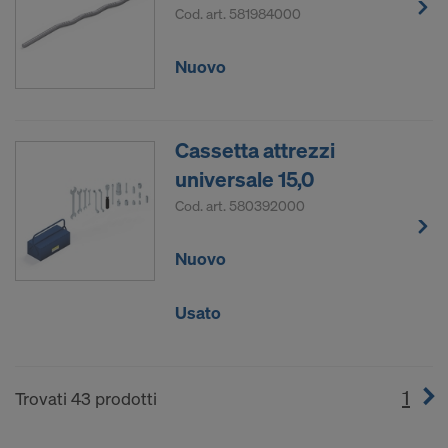
Cod. art.
581984000
Nuovo
Cassetta attrezzi
universale 15,0
Cod. art.
580392000
Nuovo
Usato
1
(cur
Trovati 43 prodotti