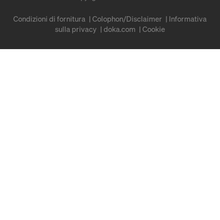
Condizioni di fornitura
Colophon/Disclaimer
Informativa
sulla privacy
doka.com
Cookie