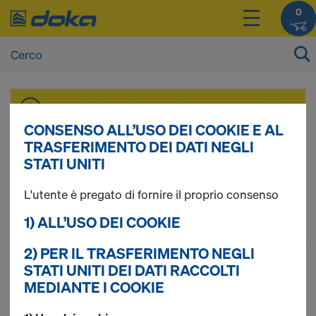
0
I prezzi dei vostri prodotti sono consultabili
dopo il
login
.
CONSENSO ALL’USO DEI COOKIE E AL
TRASFERIMENTO DEI DATI NEGLI
STATI UNITI
Puntellazione AL
L'utente è pregato di fornire il proprio consenso
1) ALL’USO DEI COOKIE
1
(cur
Trovati 43 prodotti
2) PER IL TRASFERIMENTO NEGLI
STATI UNITI DEI DATI RACCOLTI
MEDIANTE I COOKIE
Più ricercato