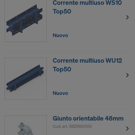
Corrente multiuso WS10
Necessitiamo del consenso esplicito dell’utente per
Top50
potere continuare a trasmettere i suoi dati
personali.
L’utente può revocare in qualsiasi momento il
Nuovo
proprio consenso, con effetto futuro, mediante le
impostazioni dei cookie sul sito.
Corrente multiuso WU12
SI INTENDE FORNIRE IL CONSENSO
ALL’USO DEI COOKIE E ALLA
Top50
TRASMISSIONE DEI PROPRI DATI
PERSONALI NEGLI STATI UNITI?
Nuovo
Giunto orientabile 48mm
Cod. art.
582560000