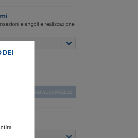
ami
nsazioni e angoli e realizzazione
 DEI
AGGIUNGI AL CARRELLO
puntellazione.
antire