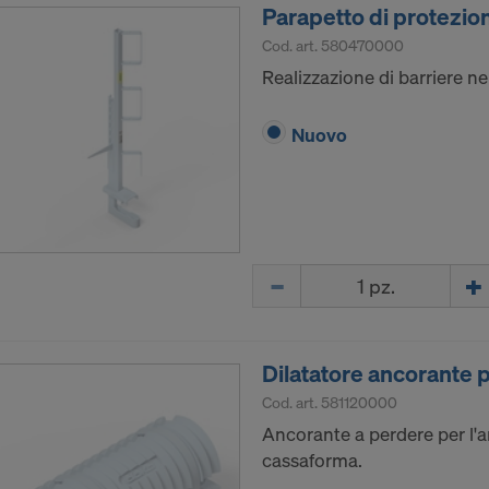
e LLC
Parapetto di protezio
Cod. art.
580470000
 del consenso esplicito dell’utente per potere continuare 
Realizzazione di barriere ne
ersonali.
 revocare in qualsiasi momento il proprio consenso, con eff
Nuovo
impostazioni dei cookie sul sito.
DE FORNIRE IL CONSENSO ALL’USO DEI COOKI
ASMISSIONE DEI PROPRI DATI PERSONALI NE
ITI?
Quantità
Dilatatore ancorante p
Cod. art.
581120000
Ancorante a perdere per l'a
cassaforma.