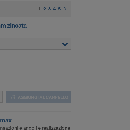
1
(current)
2
3
4
5
mm zincata
AGGIUNGI AL CARRELLO
ramax
nsazioni e angoli e realizzazione