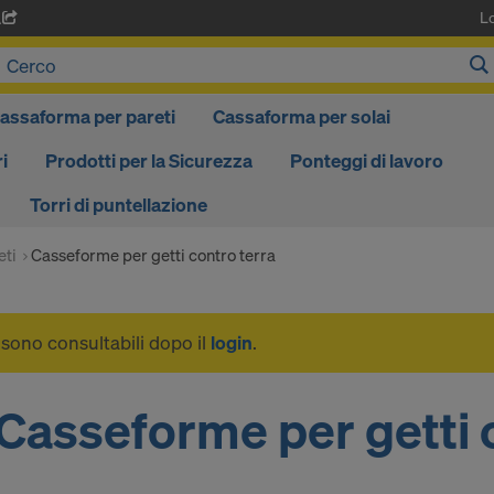
L
A
assaforma per pareti
Cassaforma per solai
i
Prodotti per la Sicurezza
Ponteggi di lavoro
Torri di puntellazione
eti
Casseforme per getti contro terra
i sono consultabili dopo il
login
.
Casseforme per getti 