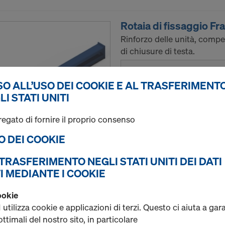
Rotaia di fissaggio Fr
Rinforzo delle unità, compe
di chiusure di testa.
Seleziona variante
O ALL’USO DEI COOKIE E AL TRASFERIMENTO
LI STATI UNITI
Nuovo
regato di fornire il proprio consenso
Usato
SO DEI COOKIE
Quantità
L TRASFERIMENTO NEGLI STATI UNITI DEI DATI
I MEDIANTE I COOKIE
Diagonale a croce
ookie
Controventatura di telai di 
ilizza cookie e applicazioni di terzi. Questo ci aiuta a gar
ttimali del nostro sito, in particolare
Seleziona variante