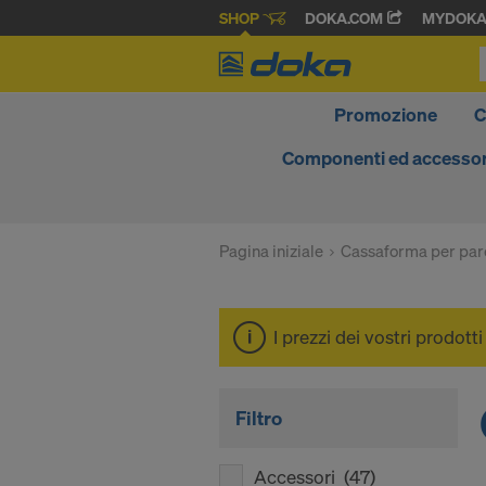
SHOP
DOKA.COM
MYDOK
Promozione
C
Componenti ed accessor
Pagina iniziale
Cassaforma per par
I prezzi dei vostri prodott
Filtro
Accessori
(47)