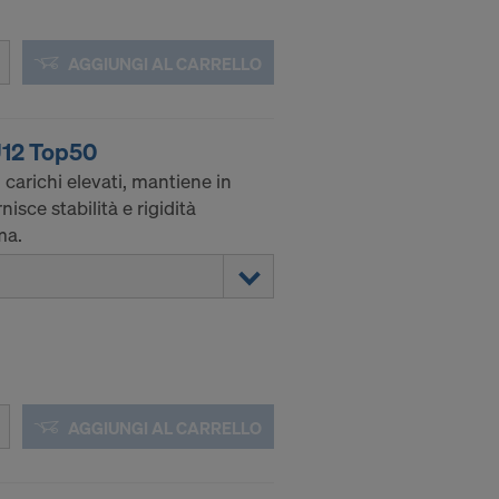
iti consiste in
tensi a fini di
AGGIUNGI AL CARRELLO
nabili nei
U12 Top50
indirizzi IP
 carichi elevati, mantiene in
nisce stabilità e rigidità
licazioni:
ma.
AGGIUNGI AL CARRELLO