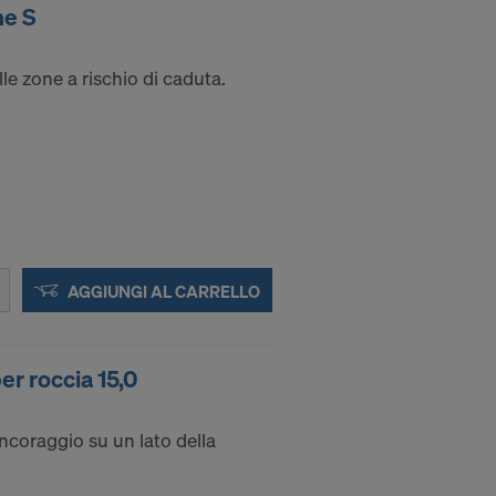
ne S
a trasmettere
lle zone a rischio di caduta.
etto futuro,
E E
GLI
AGGIUNGI AL CARRELLO
er roccia 15,0
ncoraggio su un lato della