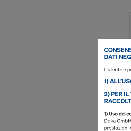
CONSENS
DATI NEG
L'utente è p
1) ALL’U
2) PER I
RACCOLT
1) Uso dei c
Doka GmbH ut
prestazioni o