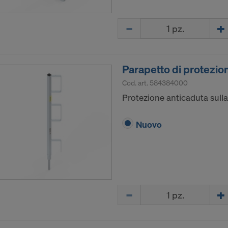
 il rischio di una trasmissione di dati personali negli Stati Un
Quantità
el fatto che i propri dati sono accessibili alle autorità statuni
orveglianza, e l’utente non dispone di diritti effettivi ed azio
 questa procedura delle autorità statunitensi.
Parapetto di protezio
ali che trasmettiamo negli Stati Uniti sono in particolare gli 
rotocollo Internet”).
Cod. art.
584384000
Protezione anticaduta sulla
 con le società destinatarie seguenti mediante diverse app
ok LLC
Nuovo
LLC
 Inc.
ft Corporation
e Imaging Holdings Inc.
Science Group LLC
Quantità
b Inc.
e Desk, Inc.
LLC