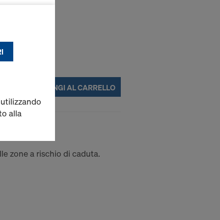
abile),
ne (dati
inate
I
ulla privacy
.
AGGIUNGI AL CARRELLO
ioni avanzate
 utilizzando
to alla
ne S
dati personali
 Stati Uniti.
lle zone a rischio di caduta.
entenza nella
 è stata
rimento dei
o, non offrono