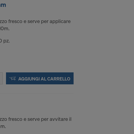
mm
a trasmettere
zzo fresco e serve per applicare
,10m.
etto futuro,
0 pz.
E E
GLI
AGGIUNGI AL CARRELLO
zzo fresco e serve per avvitare il
0m.