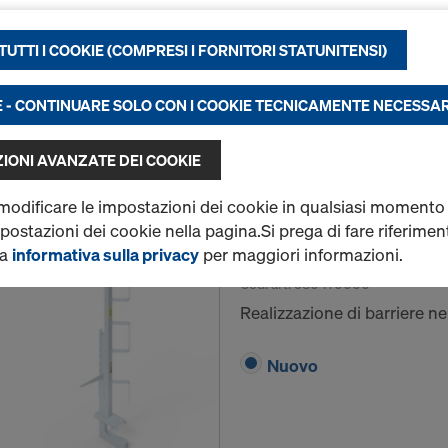
cassaforma.
rare costantemente la funzionalità del nostro sito (indispens
UTTI I COOKIE (COMPRESI I FORNITORI STATUNITENSI)
tire un’esperienza d’acquisto ottimale nel nostro shop onli
Nuovo
li e statistiche) o
are una pubblicità calibrata sul profilo dell’utente su determ
E - CONTINUARE SOLO CON I COOKIE TECNICAMENTE NECESSAR
rme (marketing).
IONI AVANZATE DEI COOKIE
 informazioni sui cookie, consultare la nostra
informativa s
Quantità
’utente anche la possibilità di selezionare i cookie
(impostaz
 modificare le impostazioni dei cookie in qualsiasi momento
impostazioni dei cookie nella pagina.Si prega di fare riferimen
nto dei dati negli Stati Uniti
ia
informativa sulla privacy
per maggiori informazioni.
Parapetto di protezio
i partner hanno una filiale negli Stati Uniti. Trasmettiamo i 
Cod. art.
580470000
manualmente o mediante un’interfaccia a questi partner negli
Realizzazione di barriere ne
informare l’utente che, con sentenza del 16 luglio 2020 (s
18 “Schrems II” della Corte di Giustizia dell’Unione Europea)
Nuovo
nvalida la decisione di adeguatezza che consentiva il trasfe
li negli Stati Uniti. Pertanto gli Stati Uniti, come paese terz
deguato di protezione dei dati personali.