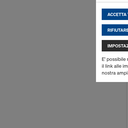
a miglio
ACCETTA T
a consen
funziona
ad attiv
RIFIUTAR
piattafo
IMPOSTAZ
Per maggiori
Offriamo all
E' possibile
dei cookie)
.
il link alle 
2) Trasferime
nostra amp
Alcuni nostr
dell’utente 
Desideriamo 
causa C-311/
dichiarata i
dati persona
un livello a