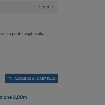
1
(current)
2
3
K
e di un ponte pieghevole.
AGGIUNGI AL CARRELLO
zione 3,00m