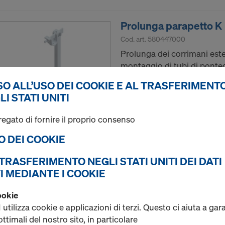
Prolunga parapetto K
Cod. art.
580447000
Prolunga dei corrimani este
montaggio di tubi di ponteg
O ALL’USO DEI COOKIE E AL TRASFERIMENTO
Nuovo
LI STATI UNITI
regato di fornire il proprio consenso
SO DEI COOKIE
Quantità
L TRASFERIMENTO NEGLI STATI UNITI DEI DATI
I MEDIANTE I COOKIE
Scarpetta a morsa X
ookie
Cod. art.
586456000
ilizza cookie e applicazioni di terzi. Questo ci aiuta a gar
Realizzazione di barriere nel
ttimali del nostro sito, in particolare