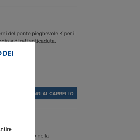
rni del ponte pieghevole K per il
gio e di reti anticaduta.
 DEI
AGGIUNGI AL CARRELLO
P 40cm
antire
la struttura e/o nella