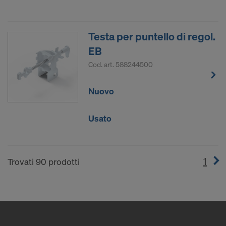
Testa per puntello di regol.
EB
Cod. art.
588244500
Nuovo
Usato
1
(cur
Trovati 90 prodotti