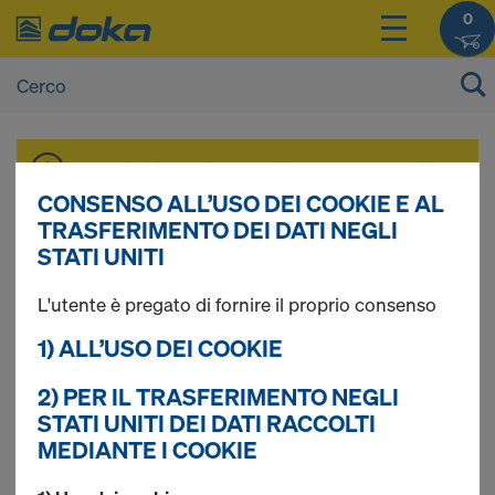
0
I prezzi dei vostri prodotti sono consultabili
dopo il
login
.
CONSENSO ALL’USO DEI COOKIE E AL
TRASFERIMENTO DEI DATI NEGLI
STATI UNITI
Large-area
L'utente è pregato di fornire il proprio consenso
formwork Top 50
1) ALL’USO DEI COOKIE
2) PER IL TRASFERIMENTO NEGLI
CH
STATI UNITI DEI DATI RACCOLTI
MEDIANTE I COOKIE