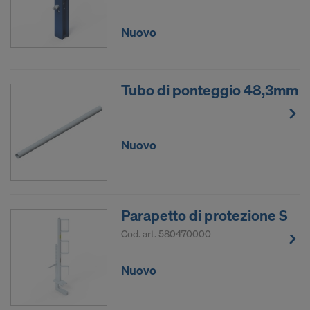
nei confronti di questa procedura delle autorità
statunitensi.
Nuovo
I dati personali che trasmettiamo negli Stati Uniti
sono in particolare gli indirizzi IP (“indirizzo
protocollo Internet”).
Tubo di ponteggio 48,3mm
Collaboriamo con le società destinatarie seguenti
mediante diverse applicazioni:
Nuovo
Facebook LLC
Google LLC
MaxMind Inc.
Microsoft Corporation
Parapetto di protezione S
Monotype Imaging Holdings Inc.
Rocket Science Group LLC
Cod. art.
580470000
Sketchfab Inc.
The Trade Desk, Inc.
Nuovo
Vimeo LLC
YouTube LLC