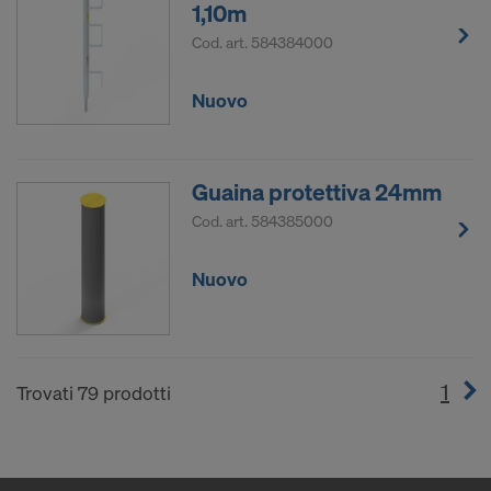
1,10m
Cod. art.
584384000
Nuovo
Guaina protettiva 24mm
Cod. art.
584385000
Nuovo
1
(cur
Trovati 79 prodotti