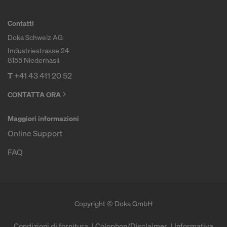
Contatti
Doka Schweiz AG
Industriestrasse 24
8155 Niederhasli
T
+41 43 411 20 52
CONTATTA ORA
Maggiori informazioni
Online Support
FAQ
Copyright © Doka GmbH
Condizioni di fornitura
Colophon/Disclaimer
Informativa