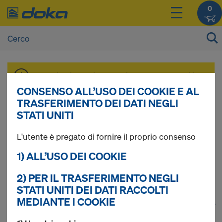
0
I prezzi dei vostri prodotti sono consultabili
dopo il
login
.
CONSENSO ALL’USO DEI COOKIE E AL
TRASFERIMENTO DEI DATI NEGLI
STATI UNITI
Puntellazione
L'utente è pregato di fornire il proprio consenso
universale
1) ALL’USO DEI COOKIE
2) PER IL TRASFERIMENTO NEGLI
STATI UNITI DEI DATI RACCOLTI
MEDIANTE I COOKIE
1
(cur
Trovati 79 prodotti