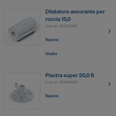
Necessitiamo del consenso esplicito dell’utente per
Dilatatore ancorante per
potere continuare a trasmettere i suoi dati
roccia 15,0
personali.
Cod. art.
581120000
L’utente può revocare in qualsiasi momento il
proprio consenso, con effetto futuro, mediante le
Nuovo
impostazioni dei cookie sul sito.
SI INTENDE FORNIRE IL CONSENSO
Usato
ALL’USO DEI COOKIE E ALLA
TRASMISSIONE DEI PROPRI DATI
PERSONALI NEGLI STATI UNITI?
Piastra super 20,0 B
Cod. art.
581424000
Nuovo