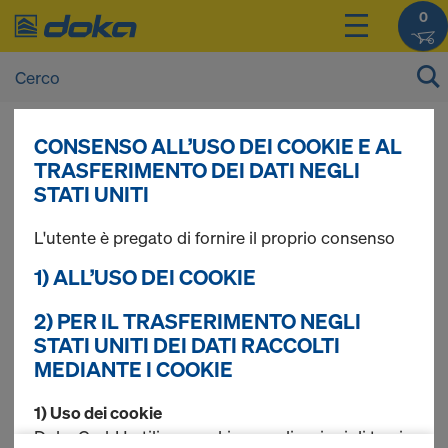
0
CONSENSO ALL’USO DEI COOKIE E AL
I prezzi dei vostri prodotti sono consultabili
TRASFERIMENTO DEI DATI NEGLI
dopo il
login
.
STATI UNITI
L'utente è pregato di fornire il proprio consenso
Pannelli di ricambio
1) ALL’USO DEI COOKIE
Xlife
2) PER IL TRASFERIMENTO NEGLI
STATI UNITI DEI DATI RACCOLTI
MEDIANTE I COOKIE
1) Uso dei cookie
Trovati 9 prodotti
Doka GmbH utilizza cookie e applicazioni di terzi.