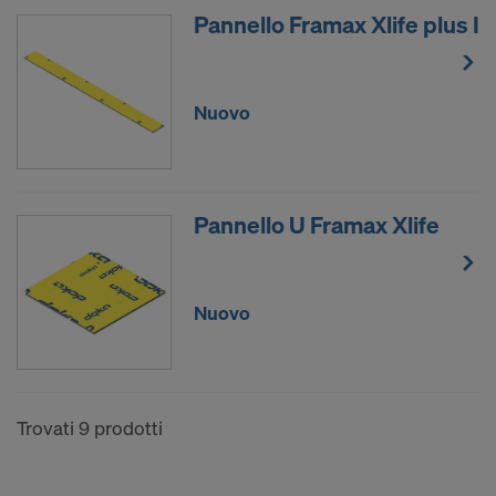
potere continuare a trasmettere i suoi dati
Pannello Framax Xlife plus I
personali.
L’utente può revocare in qualsiasi momento il
proprio consenso, con effetto futuro, mediante le
Nuovo
impostazioni dei cookie sul sito.
SI INTENDE FORNIRE IL CONSENSO
ALL’USO DEI COOKIE E ALLA
Pannello U Framax Xlife
TRASMISSIONE DEI PROPRI DATI
PERSONALI NEGLI STATI UNITI?
Nuovo
Trovati 9 prodotti