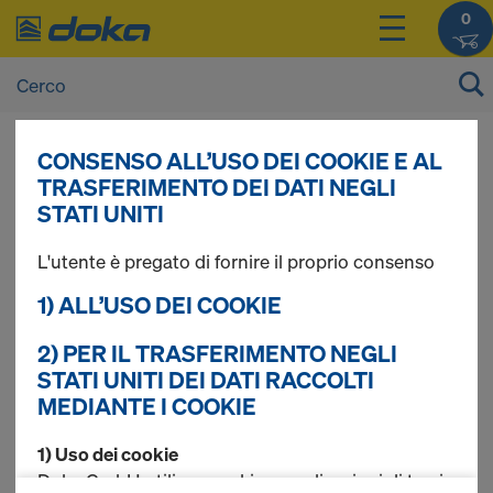
0
CONSENSO ALL’USO DEI COOKIE E AL
I prezzi dei vostri prodotti sono consultabili
TRASFERIMENTO DEI DATI NEGLI
dopo il
login
.
STATI UNITI
L'utente è pregato di fornire il proprio consenso
DokaPly Spruce
1) ALL’USO DEI COOKIE
2) PER IL TRASFERIMENTO NEGLI
STATI UNITI DEI DATI RACCOLTI
Trovati 1 prodotti
MEDIANTE I COOKIE
Più ricercato
1) Uso dei cookie
Doka GmbH utilizza cookie e applicazioni di terzi.