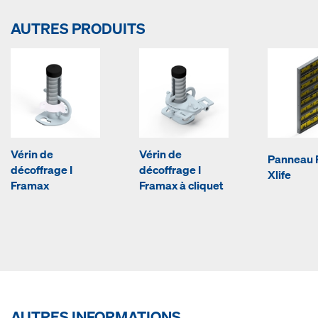
AUTRES PRODUITS
Vérin de
Vérin de
Panneau 
décoffrage I
décoffrage I
Xlife
Framax
Framax à cliquet
AUTRES INFORMATIONS