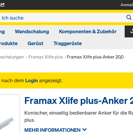
Anmel
A
ng
Wandschalung
Komponenten & Zubehör
rodukte
Gerüst
Traggerüste
schalungen
Framax Xlife plus
Framax Xlife plus-Anker 20,0
n nach dem
Login
angezeigt.
Framax Xlife plus-Anker 
Konischer, einseitig bedienbarer Anker für die
plus.
MEHR INFORMATIONEN