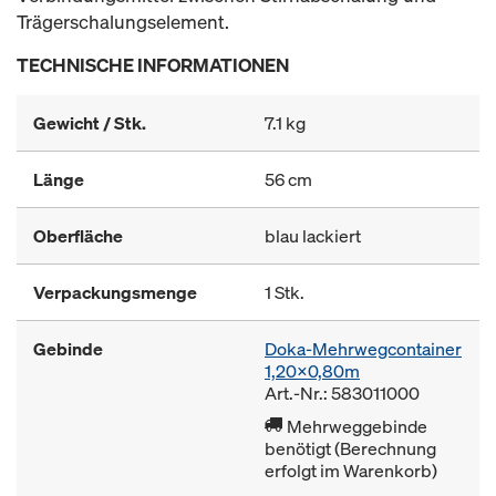
Trägerschalungselement.
TECHNISCHE INFORMATIONEN
Gewicht / Stk.
7.1 kg
Länge
56 cm
Oberfläche
blau lackiert
Verpackungsmenge
1 Stk.
Gebinde
Doka-Mehrwegcontainer
1,20x0,80m
Art.-Nr.: 583011000
Mehrweggebinde
benötigt (Berechnung
erfolgt im Warenkorb)