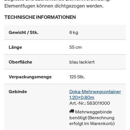
Elementfugen können dichtgezogen werden.
TECHNISCHE INFORMATIONEN
Gewicht / Stk.
6 kg
Länge
55 cm
Oberfläche
blau lackiert
Verpackungsmenge
125 Stk.
Gebinde
Doka-Mehrwegcontainer
1,20x0,80m
Art.-Nr.: 583011000
Mehrweggebinde
benötigt (Berechnung
erfolgt im Warenkorb)