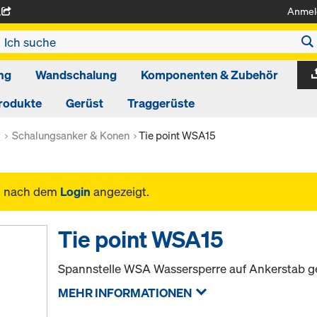
Anmel
A
ng
Wandschalung
Komponenten & Zubehör
rodukte
Gerüst
Traggerüste
r
Schalungsanker & Konen
Tie point WSA15
n nach dem
Login
angezeigt.
Tie point WSA15
Spannstelle WSA Wassersperre auf Ankerstab g
MEHR INFORMATIONEN