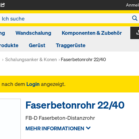
Anmel
A
ng
Wandschalung
Komponenten & Zubehör
rodukte
Gerüst
Traggerüste
r
Schalungsanker & Konen
Faserbetonrohr 22/40
n nach dem
Login
angezeigt.
Faserbetonrohr 22/40
FB-D Faserbeton-Distanzrohr
MEHR INFORMATIONEN