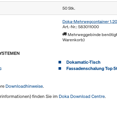
50 Stk.
Doka-Mehrwegcontainer 1,2
Art.-Nr.: 583011000
Mehrweggebinde benötigt 
Warenkorb)
SYSTEMEN
Dokamatic-Tisch
c
Fassadenschalung Top 5
ere
Downloadhinweise
.
informationen) finden Sie im
Doka Download Centre
.