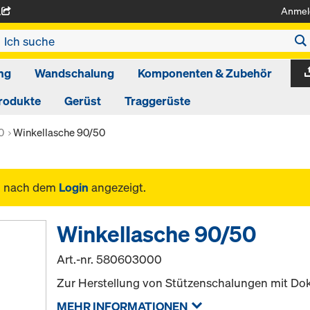
Anmel
A
ng
Wandschalung
Komponenten & Zubehör
rodukte
Gerüst
Traggerüste
0
Winkellasche 90/50
n nach dem
Login
angezeigt.
Winkellasche 90/50
Art.-nr.
580603000
Zur Herstellung von Stützenschalungen mit Dok
MEHR INFORMATIONEN