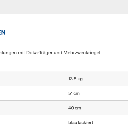
EN
alungen mit Doka-Träger und Mehrzweckriegel.
13.8 kg
51 cm
40 cm
blau lackiert