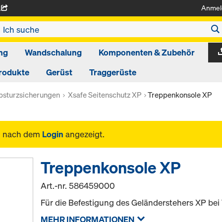
Anmel
A
ng
Wandschalung
Komponenten & Zubehör
rodukte
Gerüst
Traggerüste
bsturzsicherungen
Xsafe Seitenschutz XP
Treppenkonsole XP
n nach dem
Login
angezeigt.
Treppenkonsole XP
Art.-nr.
586459000
Für die Befestigung des Geländerstehers XP bei
MEHR INFORMATIONEN