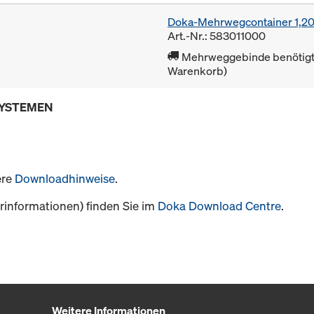
Doka-Mehrwegcontainer 1,2
Art.-Nr.: 583011000
Mehrweggebinde benötigt 
Warenkorb)
SYSTEMEN
ere
Downloadhinweise
.
informationen) finden Sie im
Doka Download Centre
.
Weitere Informationen