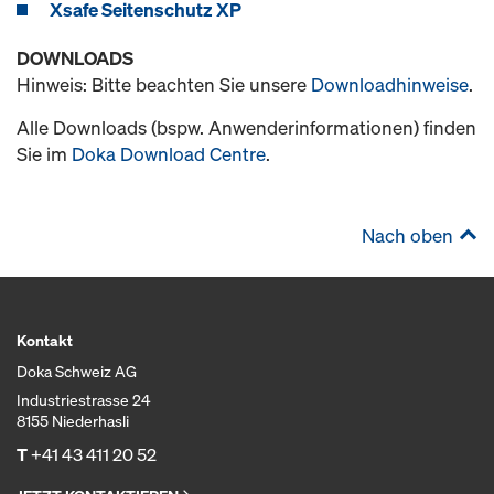
Xsafe Seitenschutz XP
DOWNLOADS
Hinweis: Bitte beachten Sie unsere
Downloadhinweise
.
Alle Downloads (bspw. Anwenderinformationen) finden
Sie im
Doka Download Centre
.
Nach oben
Kontakt
Doka Schweiz AG
Industriestrasse 24
8155 Niederhasli
T
+41 43 411 20 52