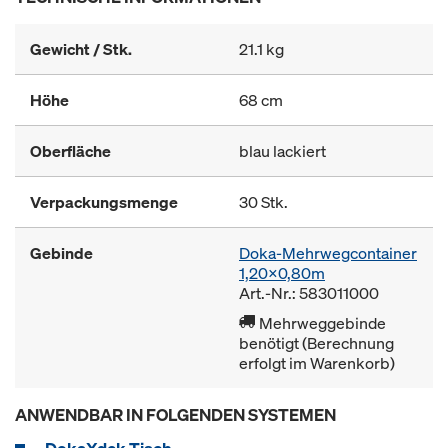
Gewicht / Stk.
21.1 kg
Höhe
68 cm
Oberfläche
blau lackiert
Verpackungsmenge
30 Stk.
Gebinde
Doka-Mehrwegcontainer
1,20x0,80m
Art.-Nr.: 583011000
Mehrweggebinde
benötigt (Berechnung
erfolgt im Warenkorb)
ANWENDBAR IN FOLGENDEN SYSTEMEN