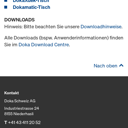
DokaXdek-Tisch
Dokamatic-Tisch
DOWNLOADS
Hinweis: Bitte beachten Sie unsere
Downloadhinweise
.
Alle Downloads (bspw. Anwenderinformationen) finden
Sie im
Doka Download Centre
.
Nach oben
Kontakt
Doka Schweiz AG
Industriestrasse 24
8155 Niederhasli
T
+41 43 411 20 52