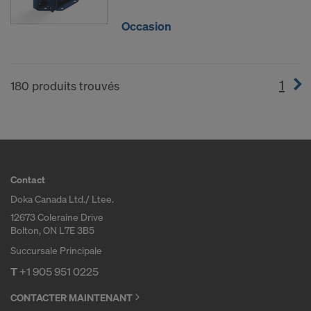
Occasion
1
(cur
180 produits trouvés
Contact
Doka Canada Ltd./ Ltee.
12673 Coleraine Drive
Bolton, ON L7E 3B5
Succursale Principale
T
+1 905 951 0225
CONTACTER MAINTENANT