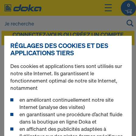
0
RÉGLAGES DES COOKIES ET DES
APPLICATIONS TIERS
Vous pouvez afficher les prix de vos produits
après vous être
connecté(e)
ou
inscrit(e)
.
Des cookies et applications tiers sont utilisés sur
notre site Internet. Ils garantissent le
Coffrage de voiles
fonctionnement optimal de notre site Internet,
notamment
en améliorant continuellement notre site
Internet (analyse des visites)
1
(cur
180 produits trouvés
en garantissant une procédure d’achat fluide
dans la boutique en ligne Doka et
en affichant des publicités adaptées à
Le plus recherché