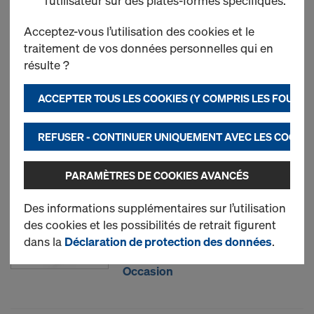
l’utilisateur sur des plates-formes spécifiques.
Panneau Framax Xlife plus
Acceptez-vous l’utilisation des cookies et le
traitement de vos données personnelles qui en
résulte ?
Neuf
ACCEPTER TOUS LES COOKIES (Y COMPRIS LES FOURN
Occasion
REFUSER - CONTINUER UNIQUEMENT AVEC LES COOKIE
Angle extérieur Framax
PARAMÈTRES DE COOKIES AVANCÉS
Des informations supplémentaires sur l’utilisation
des cookies et les possibilités de retrait figurent
Neuf
dans la
Déclaration de protection des données
.
Occasion