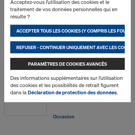
Acceptez-vous l’utilisation des cookies et le
traitement de vos données personnelles qui en
Cadre Staxo 100
résulte ?
ACCEPTER TOUS LES COOKIES (Y COMPRIS LES FOURN
Neuf
REFUSER - CONTINUER UNIQUEMENT AVEC LES COOKIE
Occasion
PARAMÈTRES DE COOKIES AVANCÉS
Broche à clips 16mm
Des informations supplémentaires sur l’utilisation
Réf.
582528000
des cookies et les possibilités de retrait figurent
dans la
Déclaration de protection des données
.
Neuf
Occasion