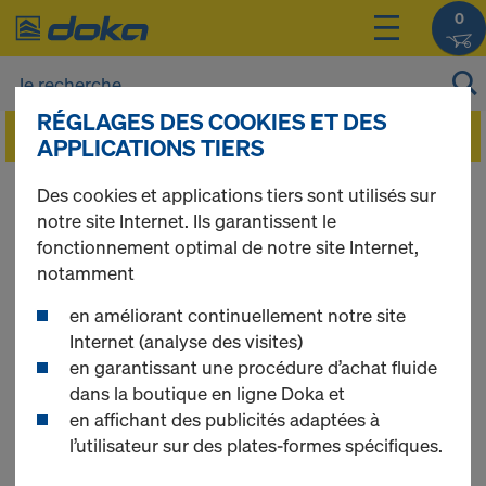
0
RÉGLAGES DES COOKIES ET DES
APPLICATIONS TIERS
Vous pouvez afficher les prix de vos produits
Des cookies et applications tiers sont utilisés sur
après vous être
connecté(e)
ou
inscrit(e)
.
notre site Internet. Ils garantissent le
fonctionnement optimal de notre site Internet,
notamment
Tour escalier 250
en améliorant continuellement notre site
Internet (analyse des visites)
en garantissant une procédure d’achat fluide
dans la boutique en ligne Doka et
17 produits trouvés
en affichant des publicités adaptées à
l’utilisateur sur des plates-formes spécifiques.
Le plus recherché