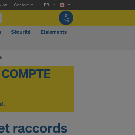
xion
Contact
FR
0
g
Sécurité
Etaiements
ds
e)
.
et raccords