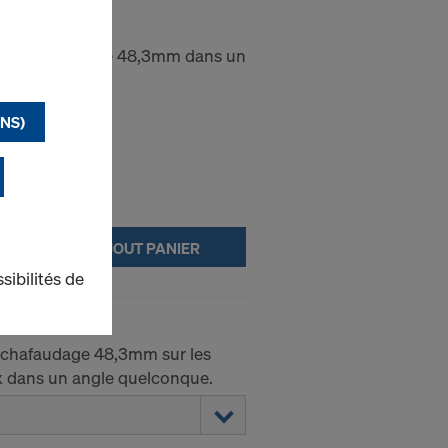
48mm
 d’échafaudage 48,3mm dans un
NS)
AJOUT PANIER
sibilités de
 réduction
échafaudage 48,3mm sur les
x dans un angle quelconque.