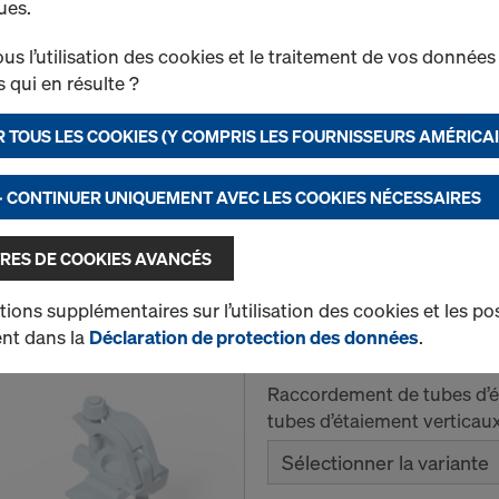
Raccord orientable 
ues.
Réf.
582560000
s l’utilisation des cookies et le traitement de vos données
Assemblage de deux tubes
 qui en résulte ?
angle quelconque.
 TOUS LES COOKIES (Y COMPRIS LES FOURNISSEURS AMÉRICAI
Neuf
Occasion
- CONTINUER UNIQUEMENT AVEC LES COOKIES NÉCESSAIRES
RES DE COOKIES AVANCÉS
Quantité
ions supplémentaires sur l’utilisation des cookies et les pos
rent dans la
Déclaration de protection des données
.
Raccord orientable de
Raccordement de tubes d’
tubes d’étaiement verticau
Sélectionner la variante