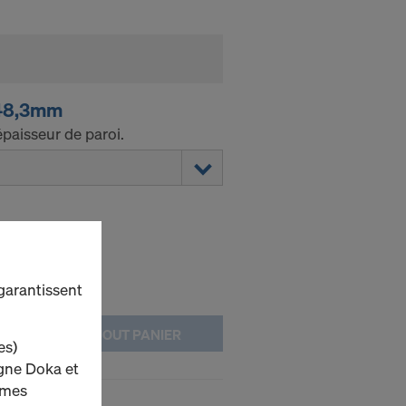
 48,3mm
paisseur de paroi.
 garantissent
AJOUT PANIER
es)
igne Doka et
ormes