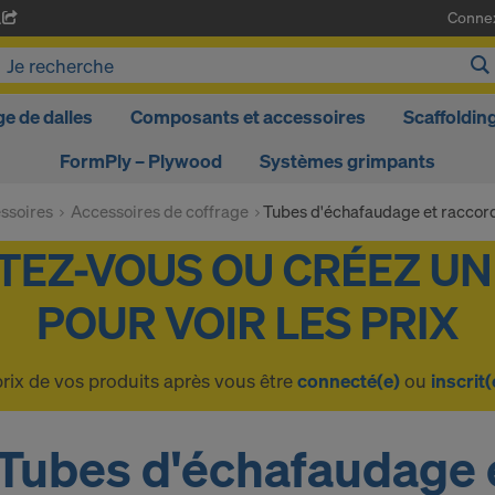
Conne
A
ge de dalles
Composants et accessoires
Scaffoldin
FormPly – Plywood
Systèmes grimpants
ssoires
Accessoires de coffrage
Tubes d'échafaudage et raccor
prix de vos produits après vous être
connecté(e)
ou
inscrit(
Tubes d'échafaudage 