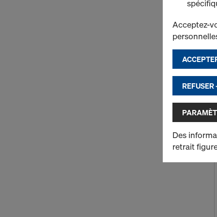
spécifiq
Acceptez-vou
personnelles
ACCEPTER
REFUSER 
PARAMÈT
Des informat
retrait figu