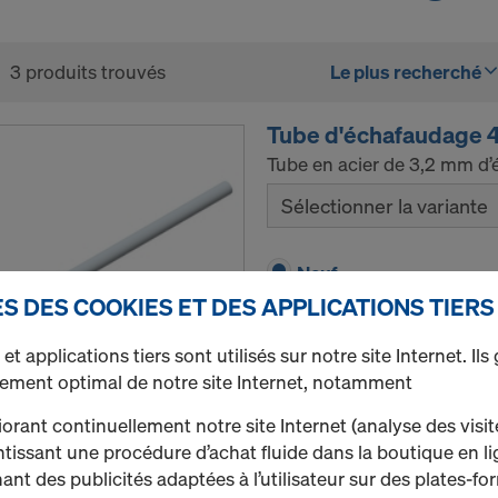
3 produits trouvés
Le plus recherché
Tube d'échafaudage
Tube en acier de 3,2 mm d’é
Sélectionner la variante
Neuf
S DES COOKIES ET DES APPLICATIONS TIERS
Occasion
et applications tiers sont utilisés sur notre site Internet. Ils
nement optimal de notre site Internet, notamment
Quantité
orant continuellement notre site Internet (analyse des visit
tissant une procédure d’achat fluide dans la boutique en l
hant des publicités adaptées à l’utilisateur sur des plates-f