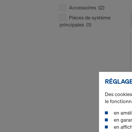
Accessoires
(2)
Pièces de système
principales
(1)
RÉGLAGE
Des cookies 
le fonction
en améli
en garan
en affic