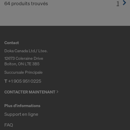
1
(cur
64 produits trouvés
Contact
Doka Canada Ltd./ Ltee.
12673 Coleraine Drive
Bolton, ON L7E 3B5
Succursale Principale
T
+1 905 951 0225
CONTACTER MAINTENANT
Plus d'informations
Support en ligne
FAQ