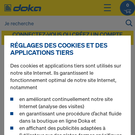
0
RÉGLAGES DES COOKIES ET DES
APPLICATIONS TIERS
Vous pouvez afficher les prix de vos produits
après vous être
connecté(e)
ou
inscrit(e)
.
Des cookies et applications tiers sont utilisés sur
notre site Internet. Ils garantissent le
Coffrage-cadre
fonctionnement optimal de notre site Internet,
notamment
Framax S Xlife
en améliorant continuellement notre site
Internet (analyse des visites)
en garantissant une procédure d’achat fluide
dans la boutique en ligne Doka et
en affichant des publicités adaptées à
1
(cur
64 produits trouvés