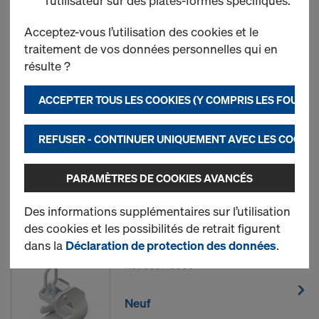
l’utilisateur sur des plates-formes spécifiques.
Le plus recherché
Acceptez-vous l’utilisation des cookies et le
traitement de vos données personnelles qui en
résulte ?
Tendeur de compensation
Framax
ACCEPTER TOUS LES COOKIES (Y COMPRIS LES FOURN
Réf.
588168000
REFUSER - CONTINUER UNIQUEMENT AVEC LES COOKIE
Neuf
PARAMÈTRES DE COOKIES AVANCÉS
Occasion
Des informations supplémentaires sur l’utilisation
des cookies et les possibilités de retrait figurent
Crochet de levage Framax
dans la
Déclaration de protection des données
.
Réf.
588149000
Neuf