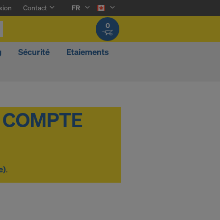
xion
Contact
FR
0
g
Sécurité
Etaiements
e)
.