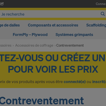
Conne
A
ge de dalles
Composants et accessoires
Scaffoldin
FormPly – Plywood
Systèmes grimpants
ssoires
Accessoires de coffrage
Contreventement
prix de vos produits après vous être
connecté(e)
ou
inscrit(
Contreventement