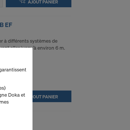
AJOUT PANIER
IB EF
r à différents systèmes de
ant aller jusqu’à environ 6 m.
 garantissent
es)
igne Doka et
AJOUT PANIER
ormes
Eurex 60 IB