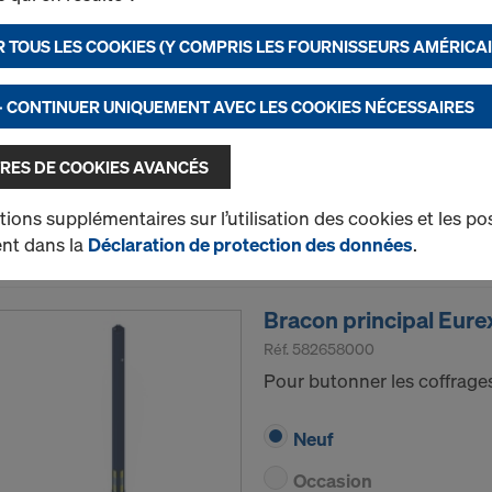
Renfort inférieur du bracon
 TOUS LES COOKIES (Y COMPRIS LES FOURNISSEURS AMÉRICAI
Neuf
- CONTINUER UNIQUEMENT AVEC LES COOKIES NÉCESSAIRES
Occasion
RES DE COOKIES AVANCÉS
ions supplémentaires sur l’utilisation des cookies et les pos
Quantité
rent dans la
Déclaration de protection des données
.
Bracon principal Eure
Réf.
582658000
Pour butonner les coffrages
Neuf
Occasion