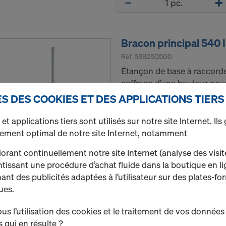
Bracon principal 540 
Réf.
588250500
Étançon de base à raccorde
coffrage d’une hauteur pouv
S DES COOKIES ET DES APPLICATIONS TIERS
Neuf
et applications tiers sont utilisés sur notre site Internet. Ils
Occasion
nement optimal de notre site Internet, notamment
orant continuellement notre site Internet (analyse des visit
Quantité
tissant une procédure d’achat fluide dans la boutique en l
hant des publicités adaptées à l’utilisateur sur des plates-f
ues.
Bracon inférieur 540 
s l’utilisation des cookies et le traitement de vos données
Réf.
582659500
 qui en résulte ?