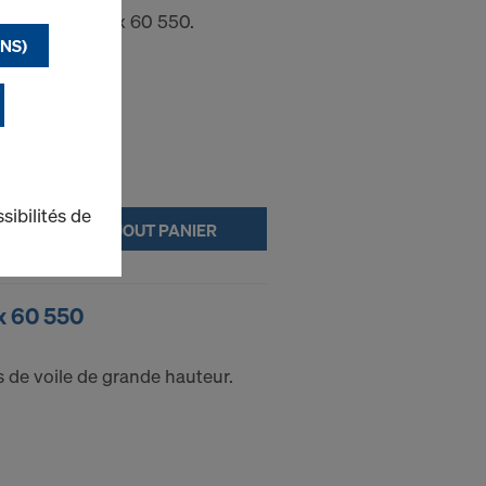
 principal Eurex 60 550.
NS)
sibilités de
AJOUT PANIER
x 60 550
 de voile de grande hauteur.