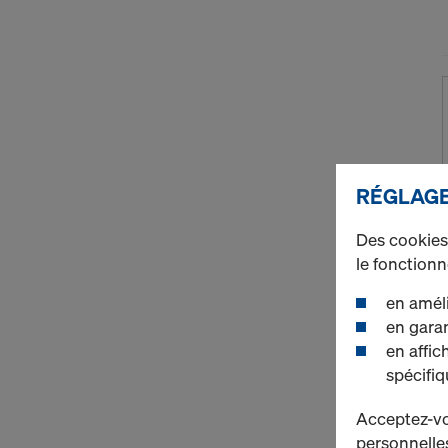
RÉGLAGE
Des cookies 
le fonction
en améli
en garan
en affic
spécifiq
Acceptez-vou
personnelles