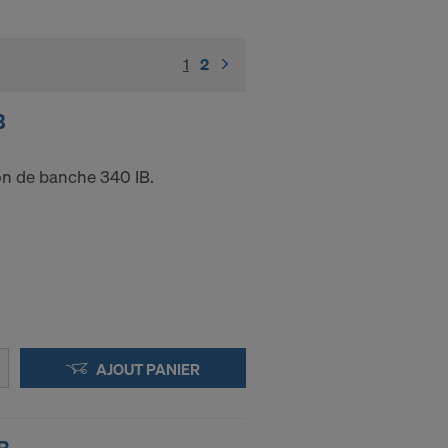
1
(current)
2
B
çon de banche 340 IB.
AJOUT PANIER