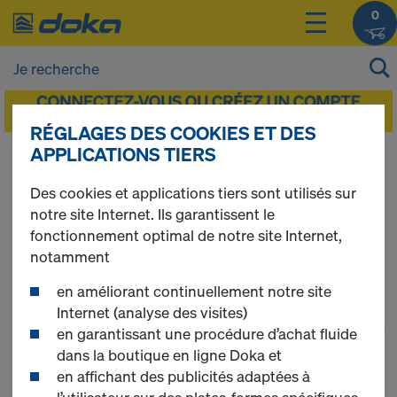
0
RÉGLAGES DES COOKIES ET DES
APPLICATIONS TIERS
Vous pouvez afficher les prix de vos produits
après vous être
connecté(e)
ou
inscrit(e)
.
Des cookies et applications tiers sont utilisés sur
notre site Internet. Ils garantissent le
Etaiements
fonctionnement optimal de notre site Internet,
notamment
en améliorant continuellement notre site
Internet (analyse des visites)
1
(cur
47 produits trouvés
en garantissant une procédure d’achat fluide
dans la boutique en ligne Doka et
en affichant des publicités adaptées à
Le plus recherché