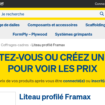
Conne
A
ge de dalles
Composants et accessoires
Scaffoldin
FormPly – Plywood
Systèmes grimpants
Coffrages-cadres
Liteau profilé Framax
prix de vos produits après vous être
connecté(e)
ou
inscrit(
Liteau profilé Framax