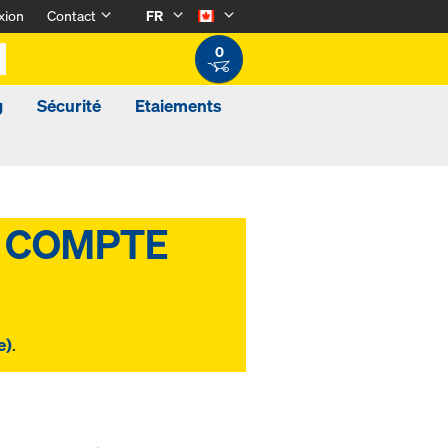
xion
Contact
FR
0
g
Sécurité
Etaiements
e)
.