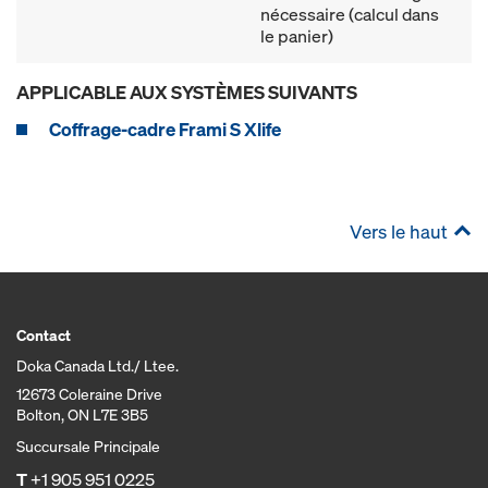
nécessaire (calcul dans
le panier)
APPLICABLE AUX SYSTÈMES SUIVANTS
Coffrage-cadre Frami S Xlife
Vers le haut
Contact
Doka Canada Ltd./ Ltee.
12673 Coleraine Drive
Bolton, ON L7E 3B5
Succursale Principale
T
+1 905 951 0225