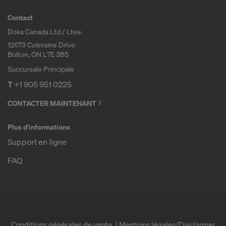
Contact
Doka Canada Ltd./ Ltee.
12673 Coleraine Drive
Bolton, ON L7E 3B5
Succursale Principale
T
+1 905 951 0225
CONTACTER MAINTENANT
Plus d'informations
Support en ligne
FAQ
Conditions générales de vente
Mentions légales/Disclaimer