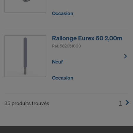
Occasion
Rallonge Eurex 60 2,00m
Réf.
582651000
Neuf
Occasion
1
(cur
35 produits trouvés