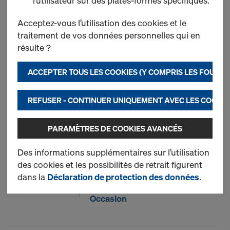
l’utilisateur sur des plates-formes spécifiques.
Cadre Staxo 100
Acceptez-vous l’utilisation des cookies et le
traitement de vos données personnelles qui en
résulte ?
Neuf
ACCEPTER TOUS LES COOKIES (Y COMPRIS LES FOURN
Occasion
REFUSER - CONTINUER UNIQUEMENT AVEC LES COOKIE
Croisillon diagonal
PARAMÈTRES DE COOKIES AVANCÉS
Des informations supplémentaires sur l’utilisation
des cookies et les possibilités de retrait figurent
Neuf
dans la
Déclaration de protection des données
.
Occasion