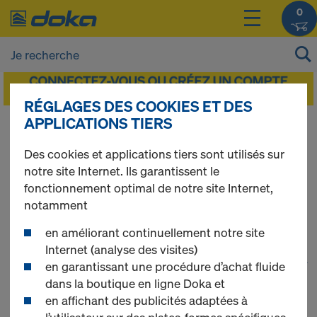
0
RÉGLAGES DES COOKIES ET DES
APPLICATIONS TIERS
Vous pouvez afficher les prix de vos produits
après vous être
connecté(e)
ou
inscrit(e)
.
Des cookies et applications tiers sont utilisés sur
notre site Internet. Ils garantissent le
Staxo 100
fonctionnement optimal de notre site Internet,
notamment
en améliorant continuellement notre site
Internet (analyse des visites)
1
(cur
35 produits trouvés
en garantissant une procédure d’achat fluide
dans la boutique en ligne Doka et
en affichant des publicités adaptées à
Le plus recherché