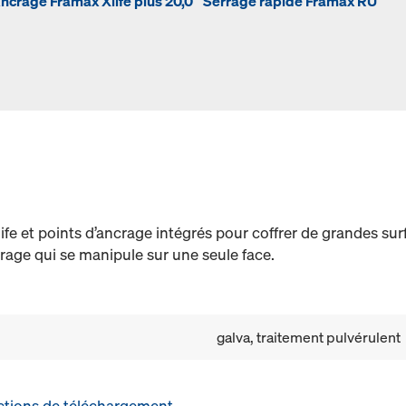
ncrage Framax Xlife plus 20,0
Serrage rapide Framax RU
e et points d’ancrage intégrés pour coffrer de grandes sur
rage qui se manipule sur une seule face.
galva, traitement pulvérulent
ctions de téléchargement
.