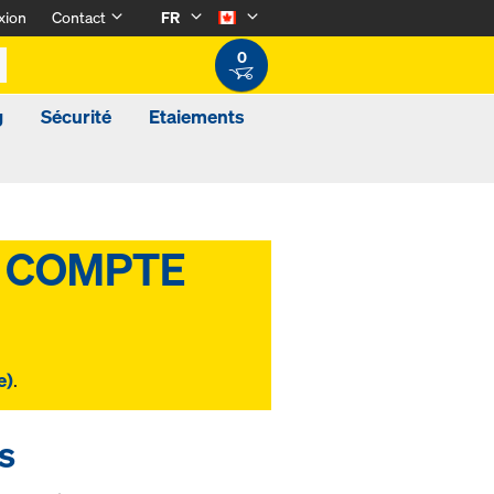
xion
Contact
FR
0
g
Sécurité
Etaiements
e)
.
s