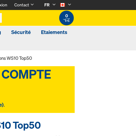
xion
Contact
FR
0
g
Sécurité
Etaiements
tions WS10 Top50
e)
.
WS10 Top50