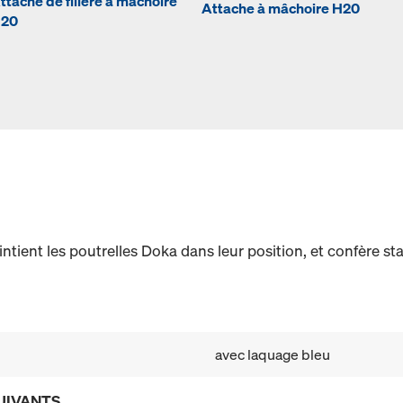
ttache de filière à mâchoire
Attache à mâchoire H20
20
intient les poutrelles Doka dans leur position, et confère sta
avec laquage bleu
UIVANTS