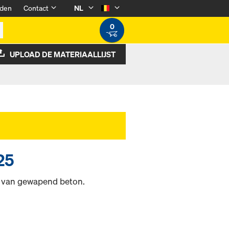
den
Contact
NL
0
UPLOAD DE MATERIAALLIJST
25
n van gewapend beton.