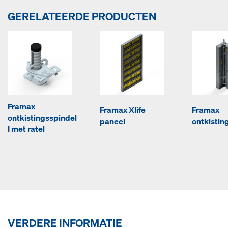
GERELATEERDE PRODUCTEN
Framax
Framax Xlife
Framax
ontkistingsspindel
paneel
ontkistin
I met ratel
VERDERE INFORMATIE