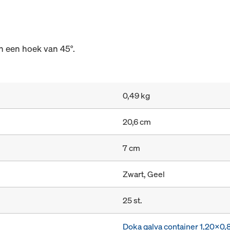
n een hoek van 45°.
0,49 kg
20,6 cm
7 cm
Zwart, Geel
25 st.
Doka galva container 1,20x0