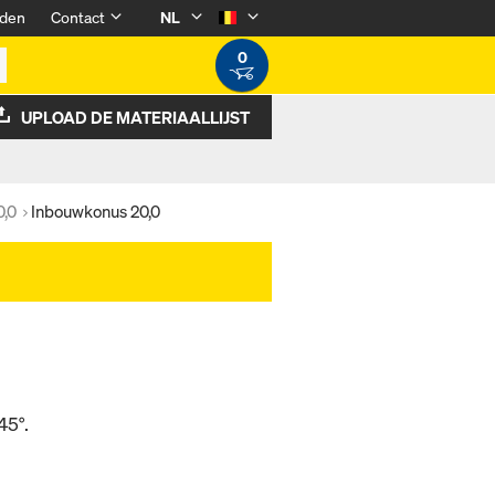
den
Contact
NL
0
UPLOAD DE MATERIAALLIJST
0,0
Inbouwkonus 20,0
45°.