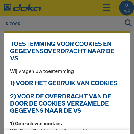
0
De prijzen van uw producten kunt u na het
TOESTEMMING VOOR COOKIES EN
inloggen
bekijken.
GEGEVENSOVERDRACHT NAAR DE
VS
Drager H20 top
Wij vragen uw toestemming
1) VOOR HET GEBRUIK VAN COOKIES
2) VOOR DE OVERDRACHT VAN DE
1 producten gevonden
DOOR DE COOKIES VERZAMELDE
GEGEVENS NAAR DE VS
Meest gezocht
1) Gebruik van cookies
Doka drager H20 top N
Wij, Doka GmbH, gebruiken cookies en