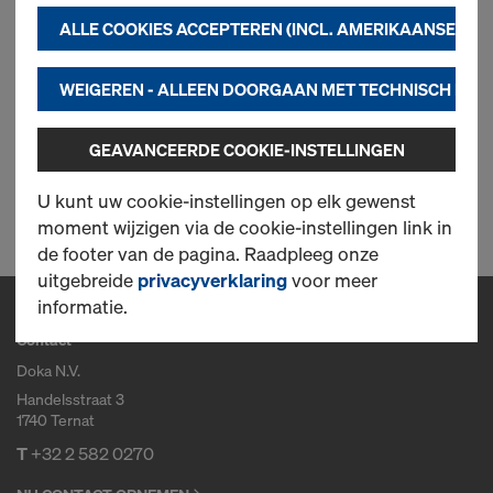
toepassingen van derden. Dit helpt ons om een
ALLE COOKIES ACCEPTEREN (INCL. AMERIKAANSE PRO
optimale werking van onze website te garanderen,
met name
Nieuw
WEIGEREN - ALLEEN DOORGAAN MET TECHNISCH NOO
om de functionaliteit van onze website
voortdurend te verbeteren (noodzakelijke
GEAVANCEERDE COOKIE-INSTELLINGEN
cookies),
om vlot winkelen in de Doka online shop
1 producten gevonden
U kunt uw cookie-instellingen op elk gewenst
mogelijk te maken (functionele en statistische
moment wijzigen via de cookie-instellingen link in
cookies) of
de footer van de pagina. Raadpleeg onze
om voor u als gebruiker geschikte reclame te
uitgebreide
privacyverklaring
voor meer
plaatsen op bepaalde platformen (marketing).
informatie.
Contact
Meer informatie over onze cookies vindt u in onze
privacyverklaring
. Wij bieden u ook de
Doka N.V.
mogelijkheid om uw cookies te selecteren
Handelsstraat 3
(geavanceerde cookie-instellingen)
.
1740 Ternat
T
+32 2 582 0270
2) Gegevensoverdracht naar de VS
Sommige van onze partners zijn in de VS