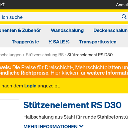
Anmel
A
nenten & Zubehör
Wandschalung
Deckenschalun
Traggerüste
% SALE %
Transportkosten
nschalungen
Stützenschalung RS
Stützenelement RS D30
n nach dem
Login
angezeigt.
Stützenelement RS D30
Halbschalung aus Stahl für runde Stahlbetonstü
MEHR INFORMATIONEN