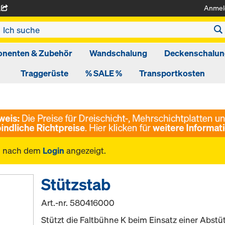
Anmel
A
nenten & Zubehör
Wandschalung
Deckenschalun
Traggerüste
% SALE %
Transportkosten
n nach dem
Login
angezeigt.
Stützstab
Art.-nr.
580416000
Stützt die Faltbühne K beim Einsatz einer Abstü