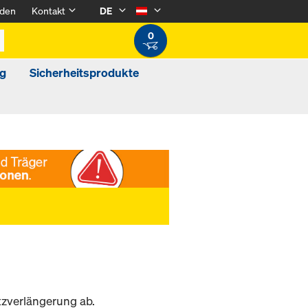
den
Kontakt
DE
0
g
Sicherheitsprodukte
tzverlängerung ab.