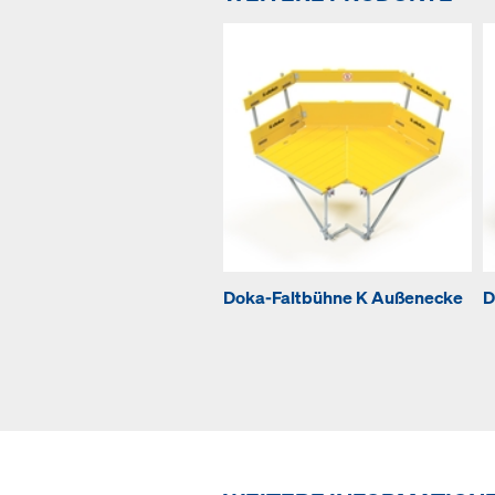
Doka-Faltbühne K Außenecke
D