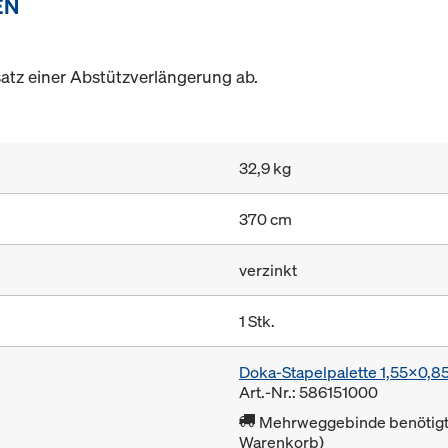
EN
satz einer Abstützverlängerung ab.
32,9 kg
370 cm
verzinkt
1 Stk.
Doka-Stapelpalette 1,55x0,
Art.-Nr.: 586151000
Mehrweggebinde benötigt 
Warenkorb)