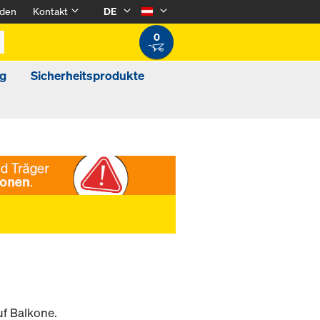
den
Kontakt
DE
0
g
Sicherheitsprodukte
f Balkone.