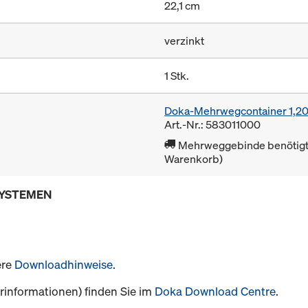
22,1 cm
verzinkt
1 Stk.
Doka-Mehrwegcontainer 1,2
Art.-Nr.: 583011000
Mehrweggebinde benötigt 
Warenkorb)
SYSTEMEN
ere
Downloadhinweise
.
informationen) finden Sie im
Doka Download Centre
.