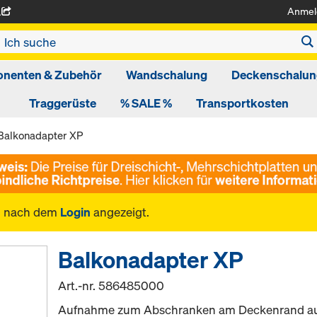
Anmel
A
nenten & Zubehör
Wandschalung
Deckenschalun
Traggerüste
% SALE %
Transportkosten
Balkonadapter XP
n nach dem
Login
angezeigt.
Balkonadapter XP
Art.-nr.
586485000
Aufnahme zum Abschranken am Deckenrand au