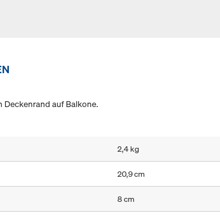
EN
Deckenrand auf Balkone.
2,4 kg
20,9 cm
8 cm