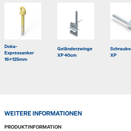
Doka-
Geländerzwinge
Schraubs
Expressanker
XP 40cm
XP
16x125mm
WEITERE INFORMATIONEN
PRODUKTINFORMATION