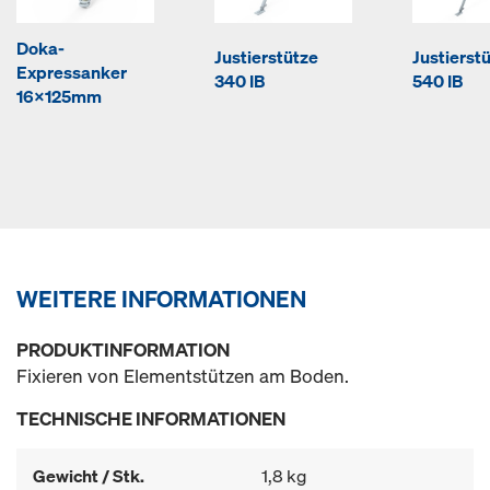
Doka-
Justierstütze
Justierst
Expressanker
340 IB
540 IB
16x125mm
WEITERE INFORMATIONEN
PRODUKTINFORMATION
Fixieren von Elementstützen am Boden.
TECHNISCHE INFORMATIONEN
Gewicht / Stk.
1,8 kg