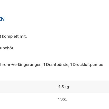
EN
) komplett mit:
Zubehör
chrohr-Verlängerungen, 1 Drahtbürste, 1 Druckluftpumpe
4,5 kg
1 Stk.