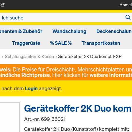
Anmel
A
nenten & Zubehör
Wandschalung
Deckenschalun
Traggerüste
% SALE %
Transportkosten
r
Schalungsanker & Konen
Gerätekoffer 2K Duo kompl. FXP
n nach dem
Login
angezeigt.
Gerätekoffer 2K Duo kom
Art.-nr.
699136021
Gerätekoffer 2K Duo (Kunststoff) komplett mit: