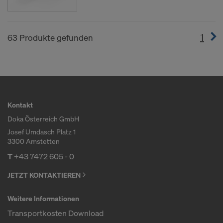
1
(cur
63 Produkte gefunden
Kontakt
Doka Österreich GmbH
Josef Umdasch Platz 1
3300 Amstetten
T
+43 7472 605 - 0
JETZT KONTAKTIEREN
Weitere Informationen
Transportkosten Download