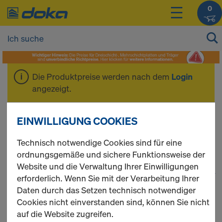
0
Die Produktpreise werden nach dem
Login
angezeigt.
Ankersystem 15,0
EINWILLIGUNG COOKIES
Technisch notwendige Cookies sind für eine
ordnungsgemäße und sichere Funktionsweise der
Website und die Verwaltung Ihrer Einwilligungen
1
(cur
63 Produkte gefunden
erforderlich. Wenn Sie mit der Verarbeitung Ihrer
Daten durch das Setzen technisch notwendiger
Meist gesucht
Cookies nicht einverstanden sind, können Sie nicht
auf die Website zugreifen.