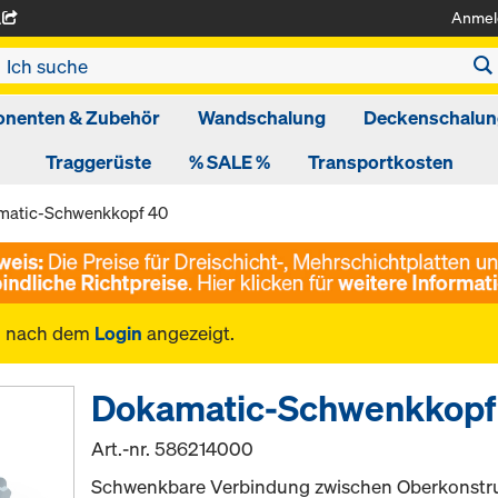
Anmel
A
nenten & Zubehör
Wandschalung
Deckenschalun
Traggerüste
% SALE %
Transportkosten
matic-Schwenkkopf 40
n nach dem
Login
angezeigt.
Dokamatic-Schwenkkopf
Art.-nr.
586214000
Schwenkbare Verbindung zwischen Oberkonstru