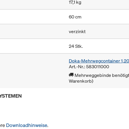
17,1 kg
60 cm
verzinkt
24 Stk.
Doka-Mehrwegcontainer 1,2
Art.-Nr.: 583011000
Mehrweggebinde benötigt 
Warenkorb)
SYSTEMEN
ere
Downloadhinweise
.