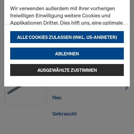
Wir verwenden außerdem mit Ihrer vorherigen
freiwilligen Einwilligung weitere Cookies und
Applikationen Dritter. Dies hilft uns, eine optimale
Performance unserer Website zu gewährleisten,
1
(cur
28 Produkte gefunden
insbesondere
ALLE COOKIES ZULASSEN (INKL. US-ANBIETER)
Meist gesucht
die Funktionalität unserer Website ständig zu
ABLEHNEN
verbessern (Funktionale und Statistik Cookies),
einen reibungslosen Einkauf bei der Nutzung
Dokadek-
des Doka Onlineshops zu ermöglichen
AUSGEWÄHLTE ZUSTIMMEN
Ausgleichsträger
(Funktionale und Statistik-Cookies) oder
passende Werbung für Sie als User auf
bestimmten Plattformen zu schalten
Neu
(Marketing-Cookies).
Indem Sie auf "Alle Cookies zulassen (inkl. US-
Gebraucht
Anbieter)" klicken, stimmen Sie der Installation und
Verwendung aller Cookies zu. Indem Sie auf
"Ausgewählte zustimmen" klicken, stimmen Sie