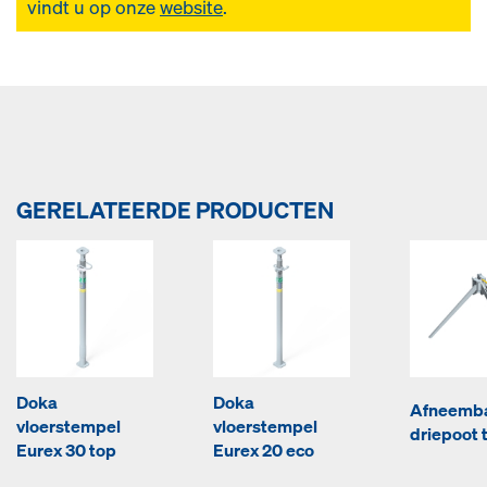
vindt u op onze
website
.
GERELATEERDE PRODUCTEN
Doka
Doka
Afneemb
vloerstempel
vloerstempel
driepoot 
Eurex 30 top
Eurex 20 eco