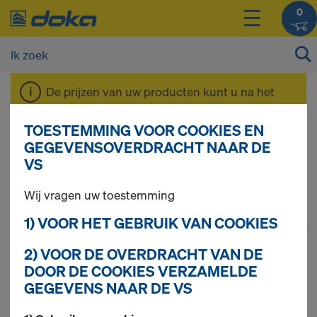
0
De prijzen van uw producten kunt u na het
inloggen
bekijken.
TOESTEMMING VOOR COOKIES EN
GEGEVENSOVERDRACHT NAAR DE
Staxo Torens
VS
Wij vragen uw toestemming
1) VOOR HET GEBRUIK VAN COOKIES
1
(cur
61 producten gevonden
2) VOOR DE OVERDRACHT VAN DE
DOOR DE COOKIES VERZAMELDE
Meest gezocht
GEGEVENS NAAR DE VS
Plinthouder XP