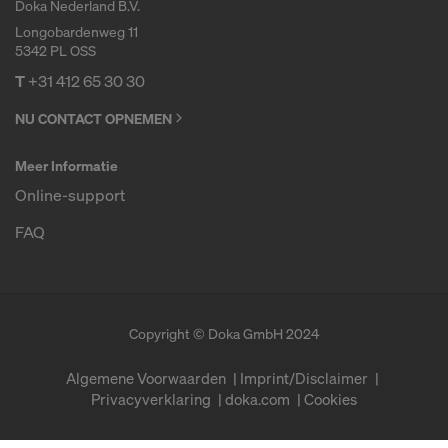
Doka Nederland B.V.
Longobardenweg 11
5342 PL OSS
T
+31 412 65 30 30
NU CONTACT OPNEMEN
Meer Informatie
Online-support
FAQ
Copyright © Doka GmbH 2024
Algemene Voorwaarden
Imprint/Disclaimer
Privacyverklaring
doka.com
Cookies