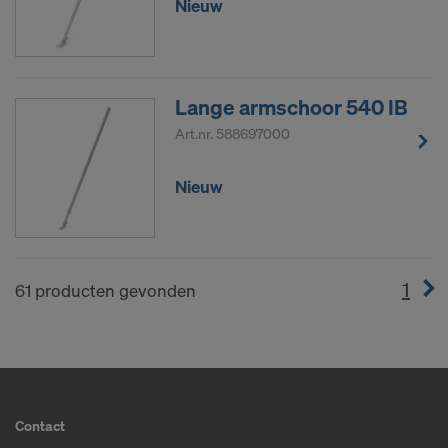
Nieuw
Lange armschoor 540 IB
Art.nr.
588697000
Nieuw
1
(cur
61 producten gevonden
Contact