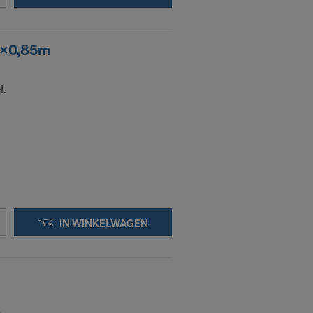
nsgegevens
oeleinden
55x0,85m
 effectieve
iteiten hebt.
l.
-adressen
en:
IN WINKELWAGEN