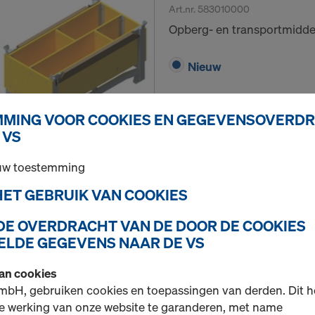
Art.nr.
583010000
Opberg- en transportmiddel
Nieuw
MING VOOR COOKIES EN GEGEVENSOVERD
 VS
Hoeveelh.
 uw toestemming
 HET GEBRUIK VAN COOKIES
Doka traliebox 1,70x
 DE OVERDRACHT VAN DE DOOR DE COOKIES
Art.nr.
583012000
LDE GEGEVENS NAAR DE VS
Opberg- en transportmiddel
van cookies
mbH, gebruiken cookies en toepassingen van derden. Dit h
Nieuw
e werking van onze website te garanderen, met name