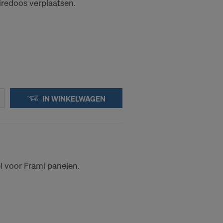
iredoos verplaatsen.
evens naar
n tijde voor
 DE
IN WINKELWAGEN
E VS?
l voor Frami panelen.