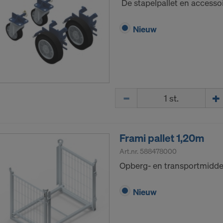
De stapelpallet en accesso
e LLC
uw uitdrukkelijke toestemming nodig om uw persoonsgeg
Nieuw
ders te kunnen blijven doorsturen.
e-instellingen op de website kunt u uw toestemming te alle
 intrekken.
AKKOORD MET HET GEBRUIK VAN COOKIES EN
Hoeveelh.
CHT VAN UW PERSOONSGEGEVENS NAAR D
Frami pallet 1,20m
Art.nr.
588478000
Opberg- en transportmidde
Nieuw