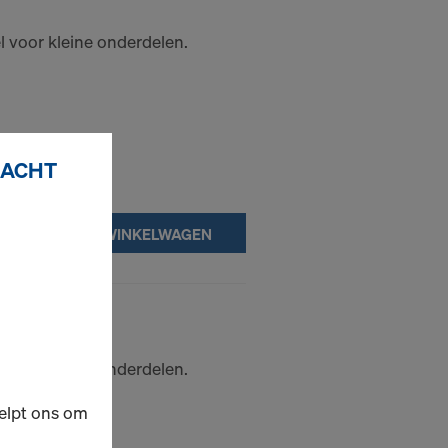
 voor kleine onderdelen.
RACHT
IN WINKELWAGEN
0,80m
 voor kleine onderdelen.
elpt ons om