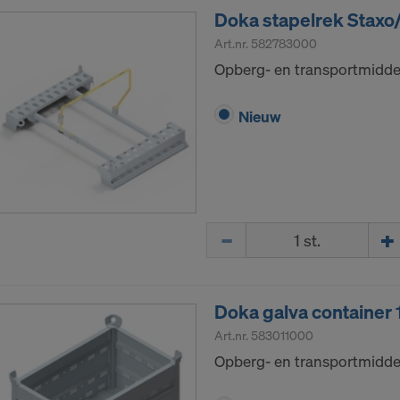
Doka stapelrek Staxo
Art.nr.
582783000
Opberg- en transportmiddel
Nieuw
Hoeveelh.
Doka galva container
Art.nr.
583011000
Opberg- en transportmiddel