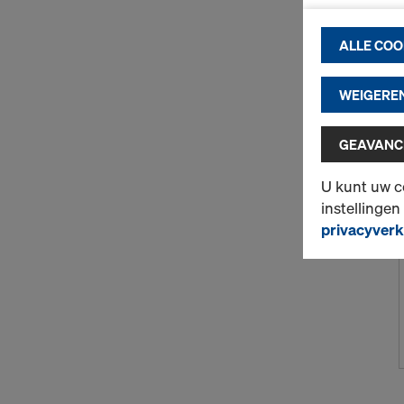
om de f
ALLE COO
(noodzak
om vlot
statisti
WEIGEREN
om voor
(marketi
GEAVANCE
Meer inform
U kunt uw c
ook de moge
instellingen
instellingen
privacyverk
2) Gegevens
Sommige van
persoonsgeg
Wij willen u
van de EU C-
van persoon
als derde l