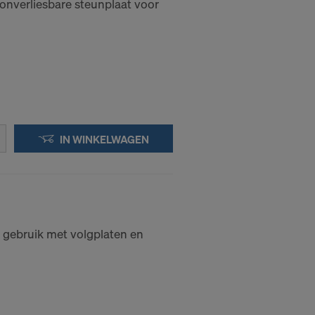
onverliesbare steunplaat voor
evens naar
n tijde voor
 DE
IN WINKELWAGEN
E VS?
 gebruik met volgplaten en