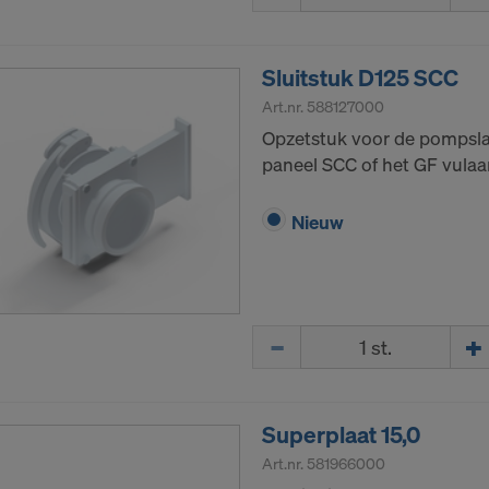
gebruiker bestaat het risico bij een overdracht van persoo
er vooral in dat uw gegevens voor controle- en bewakingsd
Sluitstuk D125 SCC
ikaanse autoriteiten toegankelijk zijn en dat u vrijwel geen
Art.nr.
588127000
are rechten tegenover deze actie van de Amerikaanse autor
Opzetstuk voor de pompslan
gegevens die wij naar de VS doorsturen, zijn met name IP
paneel SCC of het GF vulaa
otocol’).
via diverse toepassingen met de volgende ontvangers sam
Nieuw
ok LLC
LLC
 Inc.
Hoeveelh.
ft Corporation
e Imaging Holdings Inc.
Science Group LLC
b Inc.
Superplaat 15,0
e Desk, Inc.
Art.nr.
581966000
LLC