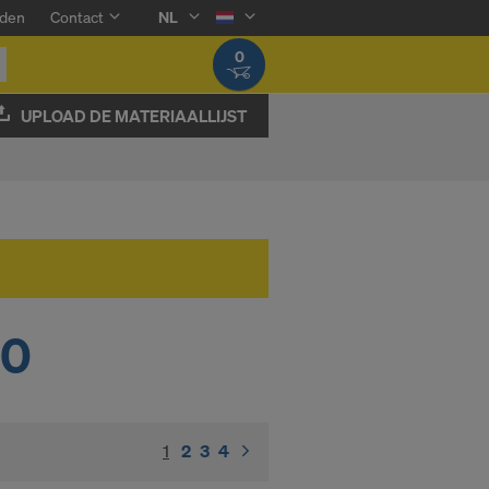
den
Contact
NL
0
UPLOAD DE MATERIAALLIJST
50
1
(current)
2
3
4