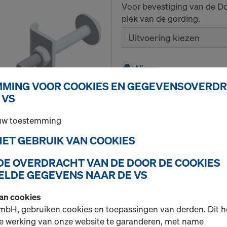
Voor bevestiging van de Do
plek van de gording.
Uitvoering kiezen
Nieuw
MING VOOR COOKIES EN GEGEVENSOVERD
 VS
Hoeveelh.
 uw toestemming
 HET GEBRUIK VAN COOKIES
Schroefhaak H20 beki
 DE OVERDRACHT VAN DE DOOR DE COOKIES
Art.nr.
586256000
LDE GEGEVENS NAAR DE VS
Verbindingsmiddel tussen b
van cookies
mbH, gebruiken cookies en toepassingen van derden. Dit h
Nieuw
e werking van onze website te garanderen, met name