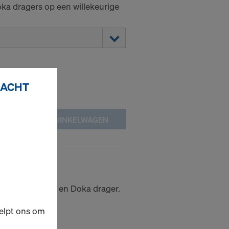
ka dragers op een willekeurige
RACHT
IN WINKELWAGEN
stingsplaat
ekistingsplaat en Doka drager.
elpt ons om