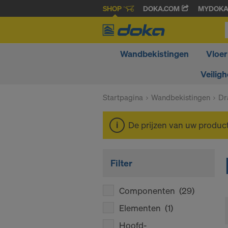
SHOP
DOKA.COM
MYDOK
Wandbekistingen
Vloer
Veiligh
Startpagina
Wandbekistingen
Dr
De prijzen van uw produc
Filter
Componenten
(29)
Elementen
(1)
Hoofd-