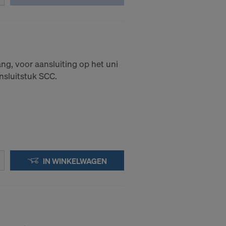
nsgegevens
oeleinden
 effectieve
iteiten hebt.
g, voor aansluiting op het uni
-adressen
nsluitstuk SCC.
en:
IN WINKELWAGEN