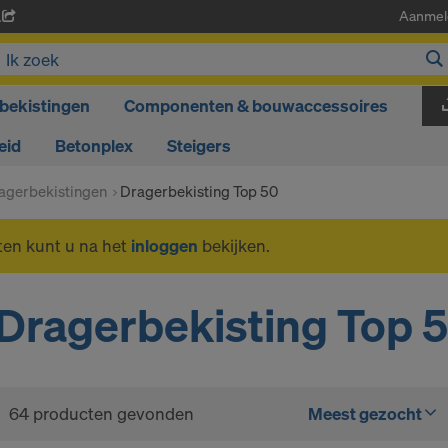
Aanmel
A
bekistingen
Componenten & bouwaccessoires
eid
Betonplex
Steigers
agerbekistingen
Dragerbekisting Top 50
ten kunt u na het
inloggen
bekijken.
Dragerbekisting Top 
64 producten gevonden
Meest gezocht