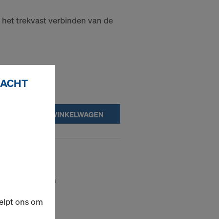
het trekvast verbinden van de
RACHT
IN WINKELWAGEN
nner
iggende panelen
elpt ons om