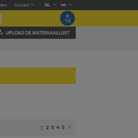
den
Contact
NL
0
UPLOAD DE MATERIAALLIJST
1
(current)
2
3
4
5