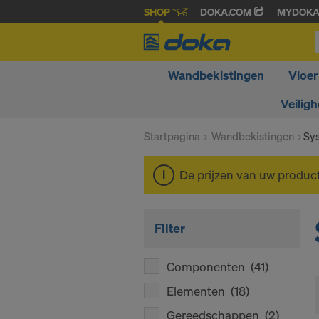
SHOP
DOKA.COM
MYDOK
Wandbekistingen
Vloer
Veiligh
Startpagina
Wandbekistingen
Sy
De prijzen van uw produc
Filter
Componenten
(41)
Elementen
(18)
Gereedschappen
(2)