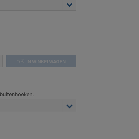
evens naar
n tijde voor
 DE
IN WINKELWAGEN
E VS?
 buitenhoeken.