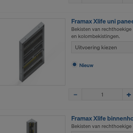
gebruiker bestaat het risico bij een overdracht van persoo
er vooral in dat uw gegevens voor controle- en bewakingsd
Framax Xlife uni pane
ikaanse autoriteiten toegankelijk zijn en dat u vrijwel geen
Bekisten van rechthoekige
are rechten tegenover deze actie van de Amerikaanse autor
en kolombekistingen.
gegevens die wij naar de VS doorsturen, zijn met name IP
Uitvoering kiezen
otocol’).
via diverse toepassingen met de volgende ontvangers sam
Nieuw
ok LLC
LLC
 Inc.
Hoeveelh.
ft Corporation
e Imaging Holdings Inc.
Science Group LLC
b Inc.
Framax Xlife binnenh
e Desk, Inc.
Bekisten van rechthoekige
LLC