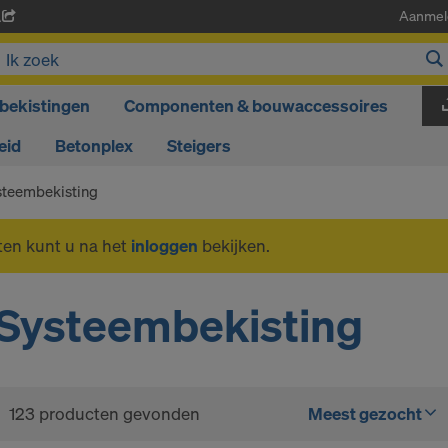
Aanmel
A
bekistingen
Componenten & bouwaccessoires
eid
Betonplex
Steigers
steembekisting
ten kunt u na het
inloggen
bekijken.
Systeembekisting
123 producten gevonden
Meest gezocht