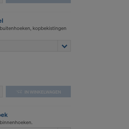
nsgegevens
oeleinden
el
 effectieve
 buitenhoeken, kopbekistingen
iteiten hebt.
-adressen
en:
IN WINKELWAGEN
oek
 binnenhoeken.