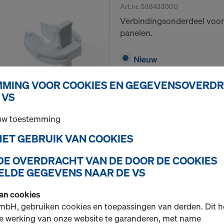
Art.nr.
588433000
Verbindingsonderdeel voor 
panelen.
Nieuw
Gebruikt
MING VOOR COOKIES EN GEGEVENSOVERD
 VS
Hoeveelh.
 uw toestemming
 HET GEBRUIK VAN COOKIES
Frami funderingsspa
 DE OVERDRACHT VAN DE DOOR DE COOKIES
Art.nr.
588452000
LDE GEGEVENS NAAR DE VS
Voor het verankeren van l
van cookies
(funderingsbekisting).
mbH, gebruiken cookies en toepassingen van derden. Dit h
e werking van onze website te garanderen, met name
Nieuw