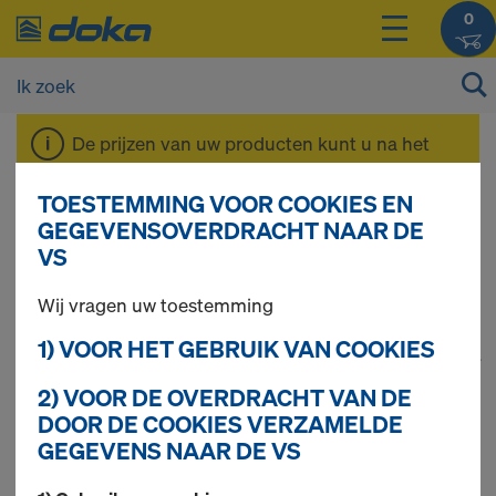
0
De prijzen van uw producten kunt u na het
inloggen
bekijken.
TOESTEMMING VOOR COOKIES EN
GEGEVENSOVERDRACHT NAAR DE
Variabele steunbok
VS
Wij vragen uw toestemming
1) VOOR HET GEBRUIK VAN COOKIES
1
(cur
36 producten gevonden
2) VOOR DE OVERDRACHT VAN DE
DOOR DE COOKIES VERZAMELDE
Meest gezocht
GEGEVENS NAAR DE VS
Steunbokhoek