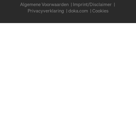
Algemene Voorwaarden
Imprint/Disclaimer
Privacyverklaring
doka.com
Cookies