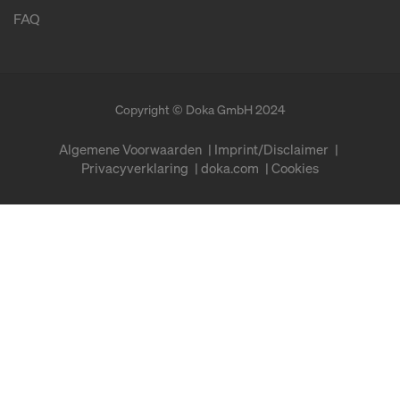
FAQ
Copyright © Doka GmbH 2024
Algemene Voorwaarden
Imprint/Disclaimer
Privacyverklaring
doka.com
Cookies