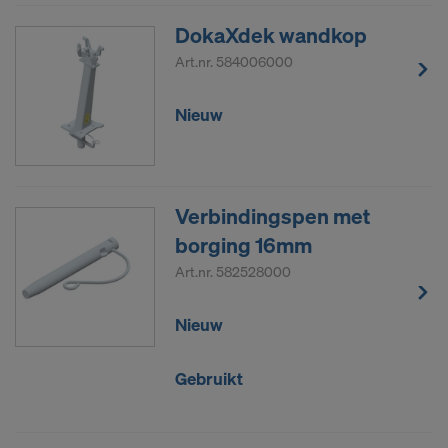
effectieve en afdwingbare rechten tegenover deze
actie van de Amerikaanse autoriteiten hebt.
DokaXdek wandkop
Art.nr.
584006000
De persoonsgegevens die wij naar de VS
doorsturen, zijn met name IP-adressen (‘Internet
Protocol’).
Nieuw
Wij werken via diverse toepassingen met de
volgende ontvangers samen:
Verbindingspen met
Facebook LLC
Google LLC
borging 16mm
MaxMind Inc.
Art.nr.
582528000
Microsoft Corporation
Monotype Imaging Holdings Inc.
Nieuw
Rocket Science Group LLC
Sketchfab Inc.
Gebruikt
The Trade Desk, Inc.
Vimeo LLC
YouTube LLC