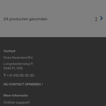
1
(cur
24 producten gevonden
Contact
Doka Nederland B.V.
Longobardenweg 11
5342 PL OSS
T
+31 412 65 30 30
NU CONTACT OPNEMEN
Meer Informatie
Online-support